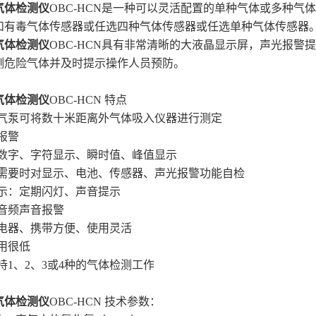
气体检测仪
OBC-HCN是一种可以灵活配置的单种气体或多种
和有毒气体传感器或任选四种气体传感器或任选单种气体传感器
气体检测仪
OBC-HCN具有非常清晰的大液晶显示屏，声光报
测危险气体并及时提示操作人员预防。
气体检测仪
OBC-HCN 特点
吸气泵可将数十米距离外气体吸入仪器进行测定
报警
幕数字、字符显示、瞬时值、峰值显示
或需要时对显示、电池、传感器、声光报警功能自检
提示：定期闪灯、声音提示
的音频声音报警
充电器、携带方便、使用灵活
用很低
持1、2、3或4种的气体检测工作
气体检测仪
OBC-HCN 技术参数：