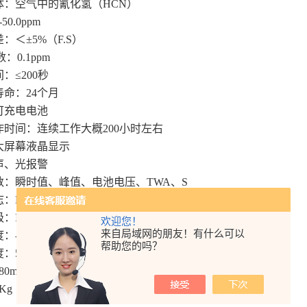
体：空气中的氰化氢（HCN）
50.0ppm
：＜±5%（F.S）
数：0.1ppm
：≤200秒
命：24个月
可充电电池
作时间：连续工作大概200小时左右
大屏幕液晶显示
声、光报警
数：瞬时值、峰值、电池电压、TWA、S
Ex ibdIICT3
：IP45
欢迎您！
来自局域网的朋友！有什么可以
：-10∽45℃
帮助您的吗？
：5-90%RH
80mm（长）×110mm（宽）×80mm（厚）
Kg（带充电器）