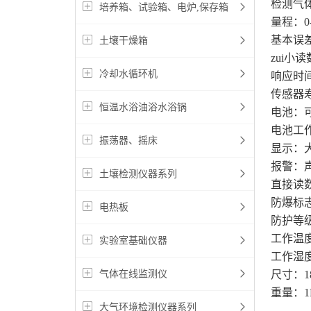
检测气
培养箱、试验箱、电炉,保存箱
量程：0-
基本误差
土壤干燥箱
zui小读
冷却水循环机
响应时间
传感器寿
恒温水浴油浴水浴锅
电池：
电池工
振荡器、摇床
显示：
报警：
土壤检测仪器系列
直接读
防爆标志：
电热板
防护等级
工作温度
实验室基础仪器
工作湿度
气体在线监测仪
尺寸：1
重量：1
大气环境检测仪器系列