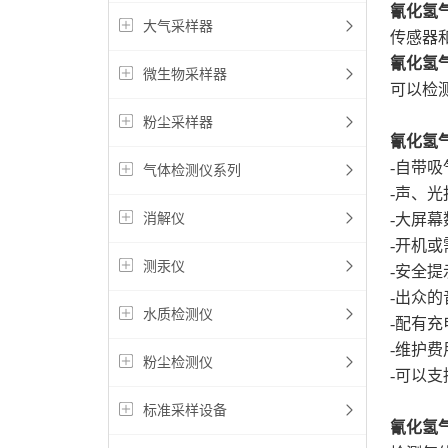
氰化氢
大气采样器
传感器
氰化氢
微生物采样器
可以检
粉尘采样器
氰化氢
-自带
气体检测仪系列
-声、光
消解仪
-大屏
-开机
测汞仪
-安全
-出众
水质检测仪
-配有
-维护费
粉尘检测仪
-可以支
标准采样设备
氰化氢