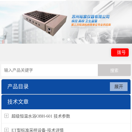
拨号
产品目录
展开
振荡器、摇床
技术文章
超级恒温水浴OBH-601 技术参数
ET型标准采样设备-技术详情