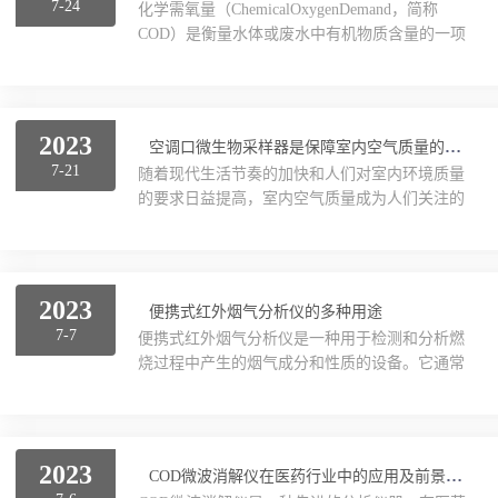
7-24
化学需氧量（ChemicalOxygenDemand，简称
COD）是衡量水体或废水中有机物质含量的一项
水质采样器
重要指标。对于废水处理过程来说，准确监测和
控制COD值具有至关重要的意义。而COD微波消
土壤采样器
解仪作为先进的分析仪器，在废水处理领域发挥
着重要作用。首先，COD微波消解仪通过加热样
2023
大气采样器
空调口微生物采样器是保障室内空气质量的重要工具
品并引入氧气，在高温、高压和酸性条件下将有
7-21
随着现代生活节奏的加快和人们对室内环境质量
机物质全面氧化，并转化为二氧化碳和水。这种
微生物采样器
的要求日益提高，室内空气质量成为人们关注的
快速而有效的消解方法能够提供准确可靠的COD
焦点。而空调系统作为室内环境的重要组成部
测试结果。其次它具备高效性能和自动化操作特
分，往往会积累大量的微生物，如细菌、霉菌和
粉尘采样器
点。它可以同时处理多个样品，并且在...
真菌等。为了准确评估空调系统中的微生物污染
状况，空调口微生物采样器应运而生。空调口微
气体检测仪系列
2023
便携式红外烟气分析仪的多种用途
生物采样器是一种专门用于采集室内空气中微生
7-7
便携式红外烟气分析仪是一种用于检测和分析燃
物样本的设备。其主要原理是通过空气采样器，
消解仪
烧过程中产生的烟气成分和性质的设备。它通常
将空调口处的空气样本吸入到培养基中，以检测
使用红外光谱技术来快速、准确地确定燃料中各
和定量室内空气中的微生物污染情况。下面将介
测汞仪
种化合物和污染物的含量。以下是便携式红外烟
绍它的重要性和功能。首先，该采样器对于评估
气分析仪的主要用途：环境监测：该设备可用于
室内空气质量非常重要...
环境保护领域，例如监测工业排放源、锅炉排
水质检测仪
2023
COD微波消解仪在医药行业中的应用及前景展望
放、废气处理等场景下产生的有害气体（如二氧