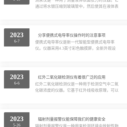
测汞仪是一种用于测量液体表面张力的仪器。它
检测技术，它采用了原子吸收光谱法。这种方法
通过将水银压缩到玻璃管中，然后使其在液体表
基于原子对特定波长的光线的吸收能力。当汞原
面形成一个圆弧，从而测量液体表面张力。测汞
气体在线监测仪
子处于基态时，可以通过激发汞原子产生蒸汽，
仪的工作原理基于杨-卢切尔定律，即表面张力等
并将其冷却到较低温度。然后，将样品与汞原子
于单位长度的工作线所做的功。具体来说，仪器
混合，使得汞原子与样...
大气环境检测仪器系列
包括一个U形玻璃管，其中一端被加有水银，并
2023
分享便携式电导率仪操作时的注意事项
连接一个容积较小的球形顶部，另一端则是一个
美国EIT UV能量计
6-7
便携式电导率仪是新一代智能型便携式电导率
直立的毛细管。当将仪器悬挂在液体表面上时，
仪。仪器采用4.3英寸彩色触摸屏，全新外观设
液体表面会将毛细管内的液体吸上来，直到液面
辐射防护|电磁波仪器系列
计；智能化操作系统，支持多种读数方式、多种
高度达到一定高度，此时液面和毛细管内的液体
温度补偿方式，支持数据管理功能；采用锂电池
形成了一个弧形。通过实验测定这个弧形的直径
供电，极大地长了仪器的使用时间，方便用户现
县级卫生监督机构体系主要装备配置清单
以及水银在毛细管...
场使用。便携式电导率仪操作时的注意事项：1
2023
红外二氧化碳检测仪有着很广泛的应用
为确保测量精度，电极使用前应用小于0.5μS/cm
室内空气品质检测仪
6-6
红外二氧化碳检测仪是一种用于检测空气中二氧
的蒸馏水(或去离子水)冲洗二次(铂黑电极干放一
化碳浓度的仪器。它基于红外线吸收原理，可以
段时间后在使用前须在蒸馏水中浸泡一会儿)，然
泰仕仪器系列
快速、准确地测量室内或室外环境中的CO2浓
后用被测试样冲洗三次方可测量。2电极插头座
度。在以下几个领域，红外二氧化碳检测仪都有
绝对防止受潮，以防造成不必要的测量误差。3
食品卫生检测系列
很广泛的应用。下面就来详细了解下。具体应用
电极...
领域：1.在建筑能源管理中扮演着重要角色。在
2023
辐射剂量报警仪能保障我们的健康安全
现代建筑中，空气质量和能源效率是两个非常重
监测仪器系列
5-26
辐射剂量报警仪是一种用来检测环境中放射性物