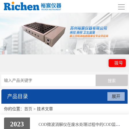
导
航
网站首页
关于我们
产品展示
拨号
行业应用
视频展示
产品目录
展开
资讯中心
你的位置：
首页
> 技术文章
公共场所检测系统箱
联系我们
2023
黑球湿球指数仪
COD微波消解仪在废水处理过程中的COD监测与控制