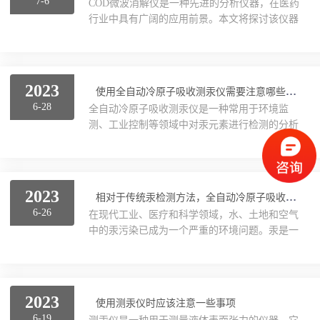
7-6
COD微波消解仪是一种先进的分析仪器，在医药
化碳、一氧化碳、硫化物等）以及颗粒物等污染
粉尘检测仪
行业中具有广阔的应用前景。本文将探讨该仪器
物。安全检查：在工业安全管理方面，便携式红
在医药行业中的应用以及其未来发展前景。首
外烟气分析仪也可以应用于火灾现场指导和调
标准采样设备
先，介绍一下COD（化学需氧量）的概念。化学
查，评估危险区域内空气质量以及判断是否存在
需氧量是衡量水体或废水中有机物质含量的指标
爆炸风险。能源行业：能...
培养箱、试验箱、电炉,保存箱
之一，对于监测和评估水体污染程度非常重要。
2023
使用全自动冷原子吸收测汞仪需要注意哪些事项？
在医药行业中，大量的废水产生自制药过程和实
6-28
全自动冷原子吸收测汞仪是一种常用于环境监
验室活动，其中包含了各种有机物质、溶剂和残
土壤干燥箱
测、工业控制等领域中对汞元素进行检测的分析
留药物等污染物。因此，准确测定和监控这些废
仪器。其通过将待测样品中的汞元素原子化，然
水中COD值对于保护环境、合规运营以及提高制
冷却水循环机
后使用光谱分析技术对原子化后的汞元素进行定
药工艺效率至关重要。传统上，确定COD值需要
量测量。虽然这种仪器在实验室和生产环境中广
使用复杂且耗...
恒温水浴油浴水浴锅
泛应用，但是在使用过程中也需要注意以下几个
2023
相对于传统汞检测方法，全自动冷原子吸收测汞仪更具优势
事项。1.安全操作：首先，使用全自动冷原子吸
6-26
在现代工业、医疗和科学领域，水、土地和空气
振荡器、摇床
收测汞仪时必须保证安全操作。由于汞元素是一
中的汞污染已成为一个严重的环境问题。汞是一
种有毒物质，因此需要提前做好防护措施，包括
种有毒的元素，被广泛使用于药品、农业、化工
佩戴手套、护目镜、口罩等防护装备。在使用过
土壤检测仪器系列
和制造业等行业。它会通过人类活动释放到环境
程中要避免出现泄漏，在装填样品和清洗设备时
中，并进入食物链，对生态系统和人类健康造成
特别要注意。2.样...
电热板
危害。因此，监测和检测汞含量的技术非常重
2023
使用测汞仪时应该注意一些事项
要。全自动冷原子吸收测汞仪是一种现代化的汞
6-19
实验室基础仪器