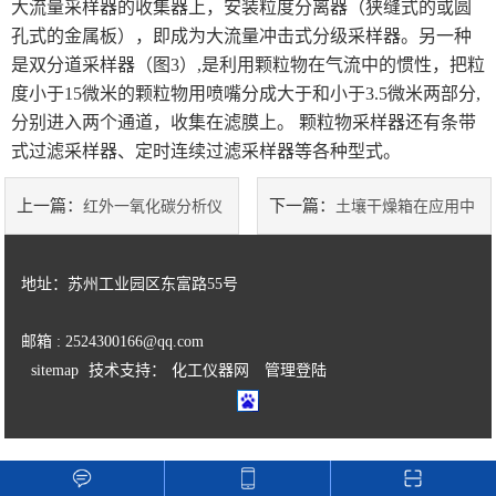
大流量采样器的收集器上，安装粒度分离器（狭缝式的或圆
孔式的金属板），即成为大流量冲击式分级采样器。另一种
美国霍尼韦尔HONEYWELL
是双分道采样器（图3）,是利用颗粒物在气流中的惯性，把粒
度小于15微米的颗粒物用喷嘴分成大于和小于3.5微米两部分,
纯水机
分别进入两个通道，收集在滤膜上。 颗粒物采样器还有条带
Sartorius 赛多利斯电子天平
式过滤采样器、定时连续过滤采样器等各种型式。
制冰机
上一篇：
下一篇：
红外一氧化碳分析仪
土壤干燥箱在应用中
日本图技GRAPHTEC温湿度记录仪
价格的用途和使用范围
竟然还有这么多需要注意的事项
地址：苏州工业园区东富路55号
美国华瑞
邮箱 : 2524300166@qq.com
加拿大BW
sitemap
技术支持：
化工仪器网
管理登陆
美国华瑞RAE
美国英思科ISC