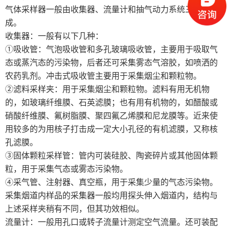
气体采样器一般由收集器、流量计和抽气动力系统三部分构
标准采样设备
成。
收集器：一般有以下几种：
培养箱、试验箱、电炉,保存箱
①吸收管：气泡吸收管和多孔玻璃吸收管，主要用于吸取气
土壤干燥箱
态或蒸汽态的污染物，后者还可采集雾态气溶胶，如喷洒的
农药乳剂。冲击式吸收管主要用于采集烟尘和颗粒物。
冷却水循环机
②滤料采样夹：用于采集烟尘和颗粒物。滤料有用无机物
的，如玻璃纤维膜、石英滤膜；也有用有机物的，如醋酸或
恒温水浴油浴水浴锅
硝酸纤维膜、氟树脂膜、聚四氟乙烯膜和尼龙膜等。近来使
用较多的为用核子打击成一定大小孔径的有机滤膜，又称核
振荡器、摇床
孔滤膜。
③固体颗粒采样管：管内可装硅胶、陶瓷碎片或其他固体颗
土壤检测仪器系列
粒，用于采集气态或雾态污染物。
④采气管、注射器、真空瓶，用于采集少量的气态污染物。
电热板
采集烟道内样品的采集器一般均用探头伸入烟道内，结构与
实验室基础仪器
上述采样夹稍有不同，但其功效相似。
流量计：一般用孔口或转子流量计测定空气流量。还可装配