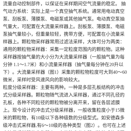
气体在线监测仪
流量自动控制部件，以保证在采样期间空气流量的稳定。 抽
气动力系统：实际上是一个真空抽气系统。通常用电动真空
大气环境检测仪器系列
泵、刮板泵、薄膜泵、电磁泵或其他抽气泵。电动真空泵抽
气量大，可配置在大流量采样器上。刮板泵、薄膜泵、电磁
美国EIT UV能量计
泵抽气量较小，但重量较轻，携带方便，可配置在小流量采
样器上。颗粒物采样器常用过滤法采样，大体可分为两类：
辐射防护|电磁波仪器系列
通用的颗粒物采样器：采集一定粒度范围内的颗粒物。这种
采样器按抽气量的大小分为大流量采样器（一般抽气量为每
县级卫生监督机构体系主要装备配置清单
分钟 1.1～1.7米）和小流量采样器（抽气量每分钟在20升以
下）。大流量采样器（图1）采集的颗粒物粒度可大到40～60
室内空气品质检测仪
微米，采样时受风速风向的影响较大。
泰仕仪器系列
粒度分级采样器：主要有两种。一种是多层孔板结构的冲击
式分级采样器。颗粒物随气流进入采样器，通过不同孔径的
食品卫生检测系列
孔板，各种不同粒径的颗粒物被分离开来，留在各层滤膜
上。现今设计的冲击式分级采样器，一般收集粒度小于15微
监测仪器系列
米的颗粒物，有10级以下各种级数的分级型式。如安德森多
级冲击式采样器,有6～10级的各种类型（图2）。也可在上述
水质、食品快检箱与采样箱