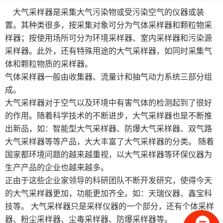
大气采样器是采集大气污染物或受污染空气的仪器或装
土壤采样器
置。其种类很多，按采集对象可分为气体采样器和颗粒物采
样器；按使用场所可分为环境采样器、室内采样器和污染源
大气采样器
采样器。此外，还有特殊用途的大气采样器，如同时采集气
体和颗粒物质的采样器。
微生物采样器
气体采样器一般由收集器、流量计和抽气动力系统三部分组
成。
粉尘采样器
大气采样器对于空气以及环境中有害气体的检测起到了很好
气体检测仪系列
的作用。随着科学技术的不断进步，大气采样器也是不断推
出新品，如：智能型大气采样器、防爆大气采样器、双气路
消解仪
大气采样器等等产品，大大丰富了大气采样器的分类。 随着
国家都环境问题的越来越重视，以大气采样器等环保仪器为
测汞仪
生产产品的企业也越来越多。
正由于这些企业家领导的科研团队不断开发研究，使得今天
水质检测仪
的大气采样器更加，功能更加齐全。如：天瑞仪器、鑫宝科
技等。 大气采样器只是采样仪器的一个部分，还有个体采样
粉尘检测仪
器、粉尘采样器、尘毒采样器、防爆采样器等。