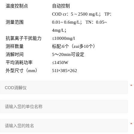
温度控制点
自动控制
COD cr
：5 ~ 2500 mg/L； TP：
测量范围
0.01~ 0.6mg/L； TN：0.05~
4mg/L；
抗氯离子干扰能力
≤10000mg/l
测样数量
标配:6个（zui多10个）
消解时间
5
～20min可设定
平均消耗功率
≤1450W
外型尺寸（mm）
51l
×385×262