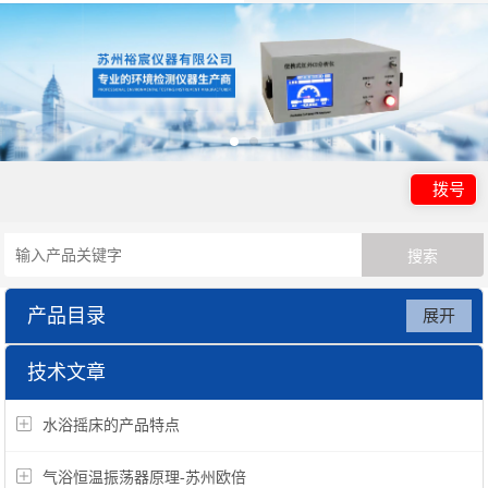
拨号
产品目录
展开
粉尘采样器
技术文章
水浴摇床的产品特点
气浴恒温振荡器原理-苏州欧倍