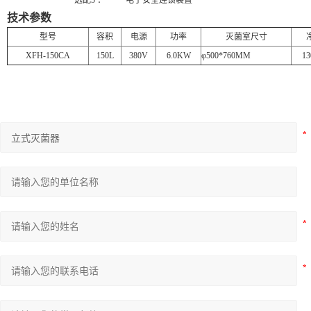
技术参数
型号
容积
电源
功率
灭菌室尺寸
XFH-150CA
150L
380V
6.0KW
φ500*760MM
1