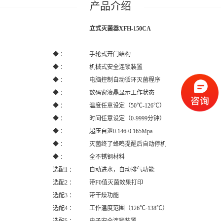
立式灭菌器XFH-150CA
◆ ：
手轮式开门结构
◆ ：
机械式安全连锁装置
◆ ：
电脑控制自动循环灭菌程序
◆ ：
数码窗液晶显示工作状态
◆ ：
温度任意设定（50℃-126℃）
◆ ：
时间任意设定（0-9999分钟）
◆ ：
超压自泄0.146-0.165Mpa
◆ ：
灭菌终了蜂鸣提醒后自动停机
◆ ：
全不锈钢材料
选配1 ：
自动进水，自动排气功能
选配2 ：
带F0值灭菌效果打印
选配3 ：
带干燥功能
选配4 ：
工作温度范围（126℃-138℃）
选配5 ：
电子安全连锁装置