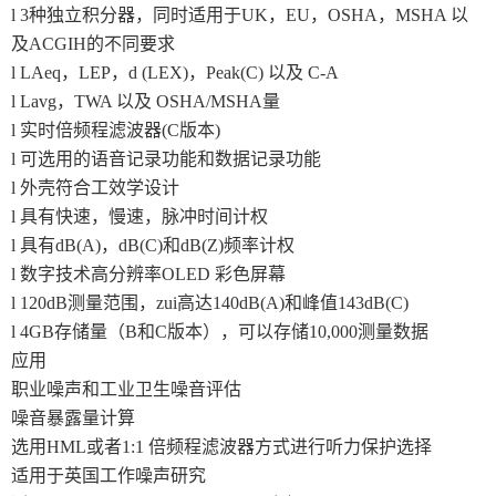
l 3种独立积分器，同时适用于UK，EU，OSHA，MSHA 以
及ACGIH的不同要求
l LAeq，LEP，d (LEX)，Peak(C) 以及 C-A
l Lavg，TWA 以及 OSHA/MSHA量
l 实时倍频程滤波器(C版本)
l 可选用的语音记录功能和数据记录功能
l 外壳符合工效学设计
l 具有快速，慢速，脉冲时间计权
l 具有dB(A)，dB(C)和dB(Z)频率计权
l 数字技术高分辨率OLED 彩色屏幕
l 120dB测量范围，zui高达140dB(A)和峰值143dB(C)
l 4GB存储量（B和C版本），可以存储10,000测量数据
应用
职业噪声和工业卫生噪音评估
噪音暴露量计算
选用HML或者1:1 倍频程滤波器方式进行听力保护选择
适用于英国工作噪声研究