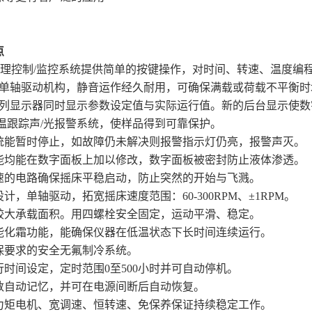
点
微处理控制/监控系统提供简单的按键操作，对时间、转速、温度编
的单轴驱动机构，静音运作经久耐用，可确保满载或荷载不平衡时
128列显示器同时显示参数设定值与实际运行值。新的后台显示使
低温跟踪声/光报警系统，使样品得到可靠保护。
统能暂时停止，如故障仍未解决则报警指示灯仍亮，报警声灭。
能均能在数字面板上加以修改，数字面板被密封防止液体渗透。
速的电路确保摇床平稳启动，防止突然的开始与飞溅。
计，单轴驱动，拓宽摇床速度范围：60-300RPM、±1RPM。
较大承载面积。用四螺栓安全固定，运动平滑、稳定。
能化霜功能，能确保仪器在低温状态下长时间连续运行。
保要求的安全无氟制冷系统。
行时间设定，定时范围0至500小时并可自动停机。
数自动记忆，并可在电源间断后自动恢复。
力矩电机、宽调速、恒转速、免保养保证持续稳定工作。