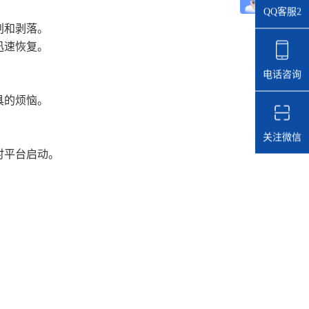
QQ客服2
刮和剥落。
迅速恢复。
电话咨询
具的烦恼。
关注微信
时平台启动。