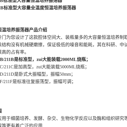
11B标准型
大容量恒温培养振荡器
211B标准型大容量全温度恒温培养振荡器
恒温培养振荡器
产品介绍
门为您设计了这款腔体空间大、装瓶量多的大容量恒温培养制取
该结构没有机械硬磨擦，保证极低的噪音和能耗，其在科研、中
很高的占有率。
B/211B
是标准型，zui大能装载2000ML烧瓶；
11C/211C是加高型，zui大能装载5000ML烧瓶；
11D/211D是卧式大振幅型，振幅50mm；
111F/211F是标准往复振荡型，振幅可调；
围
用于细菌培养、发酵、杂交、生物化学反应以及酶和组织研究
保等更有着广泛的应用