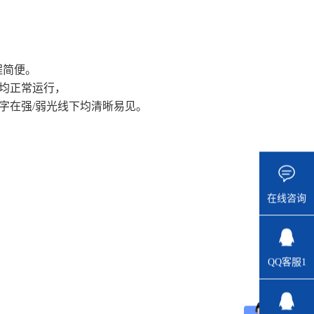
程简便。
均正常运行，
数字在强/弱光线下均清晰易见。
在线咨询
QQ客服1