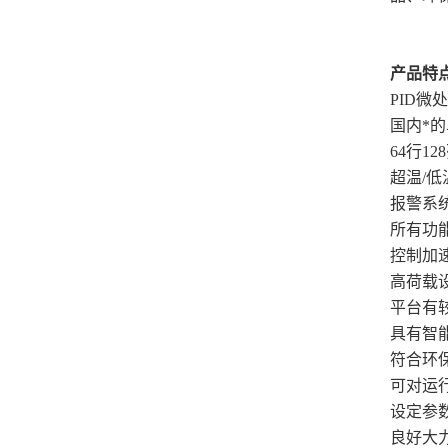
产品特
PID
国内*
64行
超温/
报警系
所有功
控制加
高荷载设
平台有
具有智
符合环
可对运
设定参
良好大