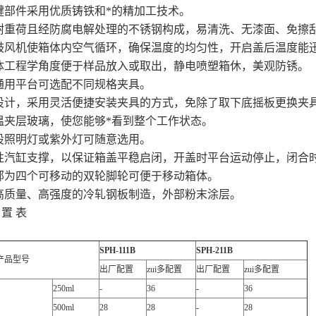
键部件采用优质铸铁和*的精加工技术。
耐重荷且经防腐电解处理的不锈钢构成，易清洗、无漆面、免擦
鼓风机使箱体内空气循环，确保温度的均匀性，开启盖后温度能
体工程学角度便于样品放入或取出，静电喷塑箱休，美观防锈。
通用平台可选配不同规格夹具。
设计，采用灵活便捷安装夹具的方式，免除了取下底摇板更换夹
温夹层玻璃，使您能够*看到整个工作状态。
设照明灯或紫外灯可随意选用。
性汽缸支撑，以保证箱盖平稳启闭，开盖时平台运动停止，闭合
部为四个可移动的双轮脚轮可便于移动箱体。
高质量、高强度的冷轧钢板制造，外部粉末涂层。
 置 表
SPH-111B
SPH-211B
产品型号
出厂配置
zui多配置
出厂配置
zui多配置
250ml
-
36
-
36
500ml
28
28
-
28