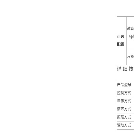
试管
（ф
可选
配置
万能
详 细 技
产品型号
控制方式
显示方式
循环方式
振荡方式
驱动方式