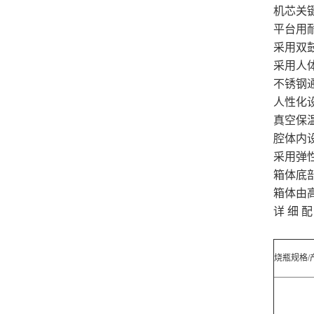
机芯关
平台用
采用双
采用人
不锈钢
人性化
真空保
腔体内
采用弹
箱体底
箱体由
详 细 配
烧瓶规格/