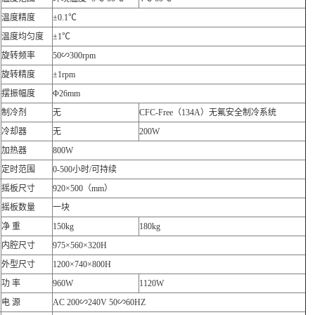
温度精度
±0.1℃
温度均匀度
±1℃
旋转频率
50∽300rpm
旋转精度
±1rpm
摆振幅度
Φ26mm
制冷剂
无
CFC-Free（134A）无氟安全制冷系统
冷却器
无
200W
加热器
800W
定时范围
0-500小时/可持续
摇板尺寸
920×500（mm）
摇板数量
一块
净 重
150kg
180kg
内腔尺寸
975×560×320H
外型尺寸
1200×740×800H
功 率
960W
1120W
电 源
AC 200∽240V 50∽60HZ