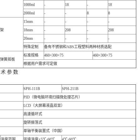
1000ml
-
18
-
18
2000ml
-
-
8
8
15mm
-
-
-
-
架
18mm
-
208
-
208
）
20mm
-
-
-
-
特殊定制
备有不锈钢和ABS工程塑料两种材质选配
标准规格
460×300×75
460×300×75
弹簧摇板
根据用户需求可定做
 术 参 数
SPH-111B
SPH-211B
PID（微电脑环境扫描微处理芯片）
LCD（大屏幕液晶双显）
高速循环式
旋转振荡式
单轴平衡装置式（中国）
温度范围
环境温度+5℃-60℃
4℃-60℃