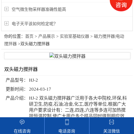
空气微生物采样器准确性能高
电子天平该如何检定呢？
你的位置：
首页
>
产品展示
>
实验室基础仪器
>
磁力搅拌器|电动
搅拌器
>双头磁力搅拌器
双头磁力搅拌器
产品型号：
HJ-2
更新时间：
2024-03-17
产品介绍：
HJ-2 双头磁力搅拌器广泛用于各大中院校,环保,科
研卫生,防疫,石油;冶金,化工,医疗等单位,根据广大
用户要求设计有：二连,四连,六连等多连可加热搅
拌恒温控制.使广大用户多个样品同时得到相应效
果和数据.本仪器性能好,噪声低,搅拌*,是实验室、
化验人员理想*的工具.
在线咨询
电话咨询
关注微信