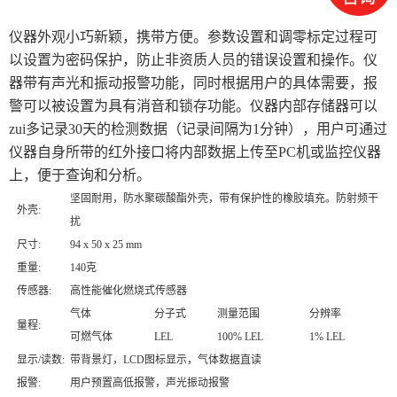
仪器外观小巧新颖，携带方便。参数设置和调零标定过程可
以设置为密码保护，防止非资质人员的错误设置和操作。仪
器带有声光和振动报警功能，同时根据用户的具体需要，报
警可以被设置为具有消音和锁存功能。仪器内部存储器可以
zui多记录30天的检测数据（记录间隔为1分钟），用户可通过
仪器自身所带的红外接口将内部数据上传至PC机或监控仪器
上，便于查询和分析。
坚固耐用，防水聚碳酸酯外壳，带有保护性的橡胶填充。防射频干
外壳:
扰
尺寸:
94 x 50 x 25 mm
重量:
140克
传感器:
高性能催化燃烧式传感器
气体
分子式
测量范围
分辨率
量程:
可燃气体
LEL
100% LEL
1% LEL
显示/读数:
带背景灯，LCD图标显示，气体数据直读
报警:
用户预置高低报警，声光振动报警