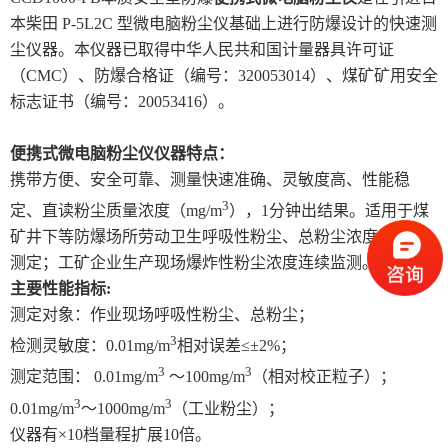
本柴田 P-5L2C 型微电脑粉尘仪基础上进行防爆设计的快速测
尘仪器。本仪器已取得中华人民共和国计量器具许可证
（CMC）、防爆合格证（编号：320053014）、煤矿矿用安全
标志证书（编号：20053416）。
便携式微电脑粉尘仪
仪器特点：
携带方便、安全可靠、测量快速准确、灵敏度高、性能稳
3
定、直读粉尘质量浓度（mg/m
），1分钟出结果。适用于煤
矿井下等防爆场所劳动卫生呼吸性粉尘、总粉尘浓度的快速
测定；工矿企业生产现场爆炸性粉尘浓度连续监测。
主要性能指标:
测定对象：作业现场呼吸性粉尘、总粉尘；
3
检测灵敏度：0.01mg/m
相对误差≤±2%；
3
3
测定范围： 0.01mg/m
～100mg/m
（相对校正粒子）；
3
3
0.01mg/m
～1000mg/m
（工业粉尘）；
仪器有×10档量程扩展10倍。