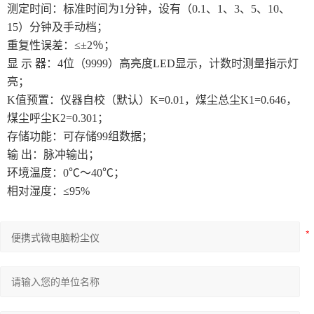
测定时间：标准时间为1分钟，设有（0.1、1、3、5、10、
15）分钟及手动档；
重复性误差：≤±2％；
显 示 器：4位（9999）高亮度LED显示，计数时测量指示灯
亮；
K值预置：仪器自校（默认）K=0.01，煤尘总尘K1=0.646，
煤尘呼尘K2=0.301；
存储功能：可存储99组数据；
输 出：脉冲输出；
环境温度：0℃～40℃；
相对湿度：≤95%