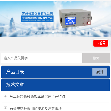
拨号
产品目录
展开
粉尘检测仪
技术文章
分享颗粒物过滤效率测试仪主要特点
石墨电热板采用的技术及注意事项