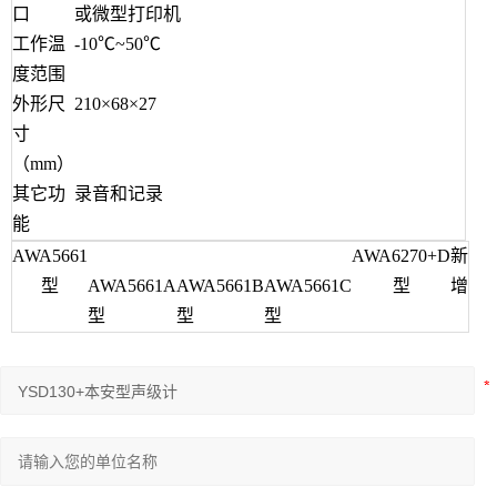
口
或微型打印机
工作温
-10℃~50℃
度范围
外形尺
210×68×27
寸
（mm）
其它功
录音和记录
能
AWA5661
AWA6270+D
新
型
AWA5661A
AWA5661B
AWA5661C
型
增
型
型
型