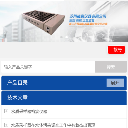
拨号
产品目录
展开
监测仪器系列
技术文章
水质采样器裕宸仪器
水质采样器在水体污染调查工作中有着杰出表现