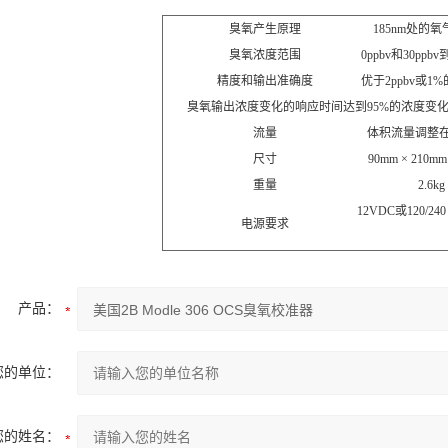
臭氧产生原理
185nm处的
臭氧浓度范围
0ppbv和30ppbv到
精度和输出准确度
优于2ppbv或1
臭氧输出浓度变化的响应时间
达到95%的浓度变化
流量
体积流量调整在2.
尺寸
90mm × 210mm
重量
2.6kg
12VDC或120/24
电源要求
产品：
您的单位：
您的姓名：