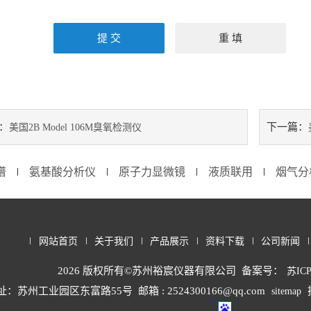
：
下一篇：
美国2B Model 106M臭氧检测仪
谱
氨基酸分析仪
原子力显微镜
液质联用
烟气分
∣
∣
∣
∣
网站首页
关于我们
产品展示
资料下载
公司新闻
2026 版权所有©苏州裕宸仪器有限公司 备案号：
苏ICP
址：苏州工业园区东富路55号
邮箱 : 2524300166@qq.com
sitemap