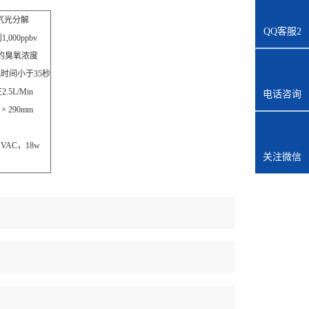
氧气光分解
QQ客服2
1,000ppbv
%的臭氧浓度
时间小于35秒
5L/Min
电话咨询
 × 290mm
0 VAC，18w
关注微信