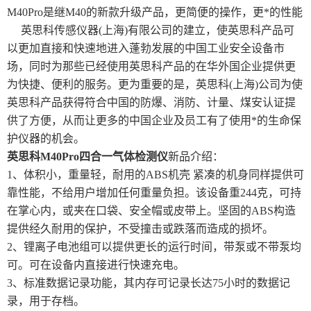
M40Pro是继M40的新款升级产品，更简便的操作，更*的性能
英思科传感仪器(上海)有限公司的建立，使英思科产品可
以更加直接和快速地进入蓬勃发展的中国工业安全设备市
场，同时为那些已经使用英思科产品的在华外国企业提供更
为快捷、便利的服务。更为重要的是，英思科(上海)公司为使
英思科产品获得符合中国的防爆、消防、计量、煤安认证提
供了方便，从而让更多的中国企业及员工有了使用*的生命保
护仪器的机会。
英思科M40Pro四合一气体检测仪
新品介绍：
1、体积小，重量轻，耐用的ABS机壳 紧凑的机身同样提供可
靠性能，不给用户增加任何重量负担。该设备重244克，可持
在掌心内，或夹在口袋、安全帽或皮带上。坚固的ABS构造
提供经久耐用的保护，不受撞击或跌落而造成的损坏。
2、锂离子电池组可以提供更长的运行时间，带泵或不带泵均
可。可在设备内直接进行快速充电。
3、标准数据记录功能，其内存可记录长达75小时的数据记
录，用于存档。