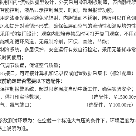
采用国内*流线圆弧型设计，外壳采用冷轧钢板制造，表面静电
脑智能控制，液晶显示控制温度，时间，超温报警功能；
采用烤漆亚光镀层避免光辐射，内胆镜面不锈钢，隔板可以任意
送风和提升对流循环形式，确保每层面空气的流动性和温度均匀性
窗采用*的复门设计：观察内腔培养物品时可打开复门观察，不用
压缩机和循环风道，无氟制冷剂，环保，高效，节能；
式制冷系统，多层保护，安全运行有效自行检定，采用无能耗非
长时间使用；
空气调节装置，保证空气质量；
-485接口，可连接计算机和记录仪或配置数据采集卡（标准配置
货前确定是否需要以下选配件：
限温控制报警系统，超过限定温度自动中断工作，确保实验安全；（选
机，供打印实验数据； （选配件，￥1500.00
充氧气，氮气端口； （选配件，￥100.00元）
能参数测试环境为：在空载一个标准大气压的条件下，环境温度为2
书上说明为准。