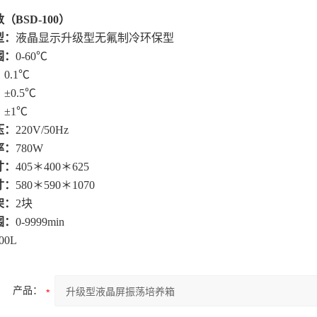
（BS
D
-100
）
型：
液晶显示升级型无氟制冷环保型
围：
0-60℃
：
0.1℃
：
±0.5℃
：
±1℃
压：
220V/50Hz
率：
780W
寸：
405＊400＊625
寸：
580＊590＊1070
架：
2块
围：
0-9999min
00L
产品：