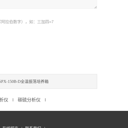
阿拉伯数字），如：三加四=7
SPX-150B-D全温振荡培养箱
析仪
碳硫分析仪
∣
∣