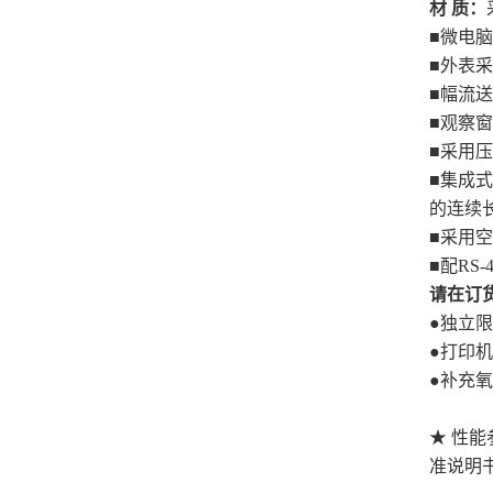
材
质：
■微电
■外表
■幅流
■观察
■采用
■集成
的连续
■采用
■配RS
请在订
●独立
●打印
●补
★ 性
准说明