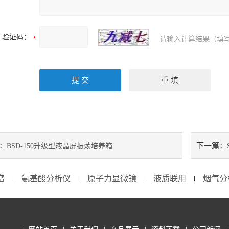
验证码：
请输入计算结果（填写
：
下一篇：
BSD-150升级型液晶屏振荡培养箱
谱
氨基酸分析仪
原子力显微镜
液质联用
烟气分
∣
∣
∣
∣