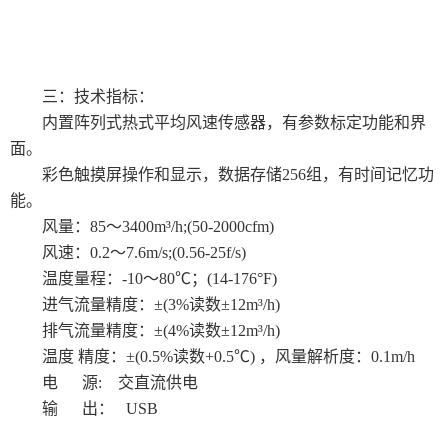
三：技术指标：
内置阵列式热式平均风速传感器，有参数标定功能和界
面。
彩色触摸屏操作和显示，数据存储256组，有时间记忆功
能。
风量：85～3400m³/h;(50-2000cfm)
风速：0.2～7.6m/s;(0.56-25f/s)
温度量程：-10～80℃；(14-176°F)
进气流量精度：±(3%读数±12m³/h)
排气流量精度：±(4%读数±12m³/h)
温度 精度：±(0.5%读数+0.5℃) ，风量解析度：0.1m/h
电 源: 交直流供电
输 出： USB