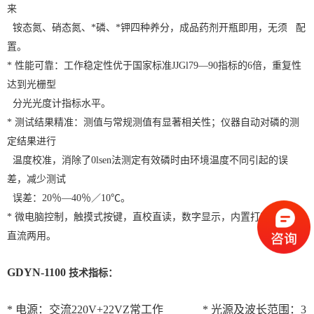
来
铵态氮、硝态氮、*磷、*钾四种养分，成品药剂开瓶即用，无须 配
置。
* 性能可靠：工作稳定性优于国家标准JJGl79—90指标的6倍，重复性
达到光栅型
分光光度计指标水平。
* 测试结果精准：测值与常规测值有显著相关性；仪器自动对磷的测
定结果进行
温度校准，消除了0lsen法测定有效磷时由环境温度不同引起的误
差，减少测试
误差：20％—40％／10℃。
* 微电脑控制，触摸式按键，直校直读，数字显示，内置打印机，交
直流两用。
GDYN-1100
技术指标：
* 电源：交流220V+22VZ常工作 * 光源及波长范围：3