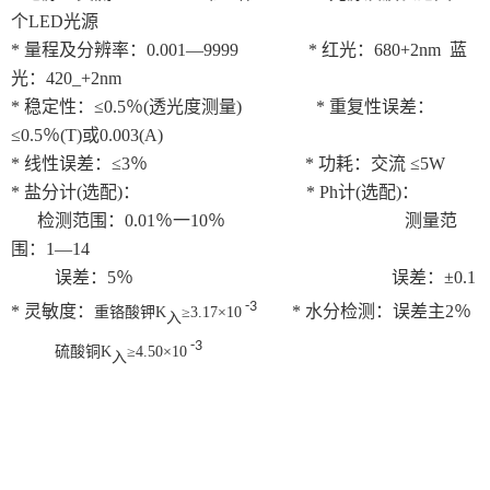
个LED光源
* 量程及分辨率：0.001—9999 * 红光：680+2nm 蓝
光：420_+2nm
* 稳定性：≤0.5％(透光度测量) * 重复性误差：
≤0.5％(T)或0.003(A)
* 线性误差：≤3％ * 功耗：交流 ≤5W
* 盐分计(选配)： * Ph计(选配)：
检测范围：0.01％一10％ 测量范
围：1—14
误差：5％ 误差：±0.1
-3
* 灵敏度：
* 水分检测：误差主2％
重铬酸钾
K
≥3.17
×
10
入
-3
硫酸铜
K
≥4.50
×
10
入