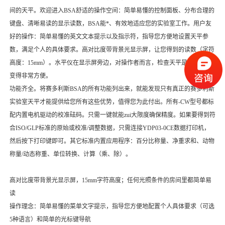
间的天平。欢迎进入BSA舒适的操作空间：简单易懂的控制面板、分布合理的
键盘、清晰易读的显示读数，BSA能*、有效地适应您的实验室工作。用户友
好的操作：简单易懂的英文文本提示以及指示符，指导您方便地设置天平参
数，满足个人的具体要求。高对比度带背景光显示屏，让您得到的读数（字符
高度：15mm）。水平仪在显示屏旁边，对操作者而言，检查天平是否水平就
变得非常方便。
功能齐全。将赛多利斯BSA的所有功能列出来，就能发现只有真正的赛多利斯
实验室天平才能提供给您所有这些优势，值得您为此付出。所有-CW型号都标
配内置电机驱动的校准砝码。只需一键就能zui大限度确保精度。如果要得到符
合ISO/GLP标准的原始或校准/调整数据，只需连接YDP03-0CE数据打印机，
然后按下打印键即可。其它标准内置应用程序：百分比称量、净重求和、动物
称量/动态称重、单位转换、计算（乘、除）。
高对比度带背景光显示屏，15mm字符高度；任何光照条件的房间里都简单易
读
操作理念：简单易懂的菜单文字提示，指导您方便地配置个人具体要求（可选
5种语言）和简单的光标键导航