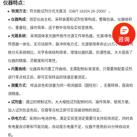
仪器特点：
●
检测方法：
符合酚试剂分光光度法
（
GB/T 18204.26-2000
）。
● 仪器构成：
测定仪由主机、采样装置和试剂包等构成，整箱包装，仪器体积
小、重量轻，操作简单，适于野外现场及实验室使用。
● 光路系统：
采用固体发光器件既作光源又作单色器，光源/单色器、比色槽、
传感器一体化，无可动部件，脉冲供电方式，光源使用寿命达10万小时，与传
统分光系统相比，光学系统结构简单，增强仪器抗震、抗潮性能，大大提高了
仪器的精度、灵敏度和可靠性。
● 内置曲线：
仪器具有内置工作曲线，无需配制标准溶液，只需要用配套试剂
进行零点校正后，即可实现样品的快速定量测定。
● 测量方式：
样品显色和测量为同一密闭器皿（圆柱形），无需转移，提高检
测精度
。
● 试剂盒：
通过的预制试剂，大大缩短试剂配制时间，操作简单，使用方便。
加入试剂包显色后，仅需零点校正即可实现被测物的测定。
● 供电方式：
采用9V电池供电，满足实验室测定需要可支持现场测定，同时具
有电量自诊断和节能功能，自动提示电量不足，仪器不使用后30分钟自动关
机。