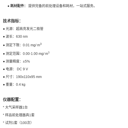
● 耗材配件：
提供完备的前处理设备和耗材，一站式服务。
技术指标
：
● 光源：
超高亮发光二极管
● 波长：
630 nm
3
● 测定下限：
0.01 mg/ m
3
● 测定范围：
0.00-1.00 mg/ m
● 测量精度：
±5%
● 电源：
DC 9 V
● 尺寸：
190x110x95 mm
● 重量：
0.4 kg
仪器配置：
*
大气采样器1台
*
样品前处理器具1套
*
试剂1套（100次）