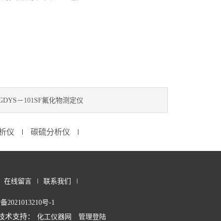
GDYS－101SF氟化物测定仪
析仪
碳硫分析仪
∣
∣
在线留言
联系我们
备2021013210号-1
技术支持：
化工仪器网
管理登陆