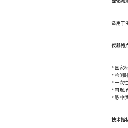
硫化物
适用于
仪器特
* 国家标
* 检测
* 一次
* 可
* 脉冲
技术指