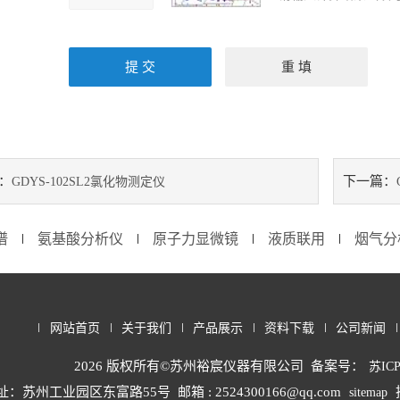
：
下一篇：
GDYS-102SL2氯化物测定仪
谱
氨基酸分析仪
原子力显微镜
液质联用
烟气分
∣
∣
∣
∣
网站首页
关于我们
产品展示
资料下载
公司新闻
2026 版权所有©苏州裕宸仪器有限公司 备案号：
苏ICP
址：苏州工业园区东富路55号
邮箱 : 2524300166@qq.com
sitemap