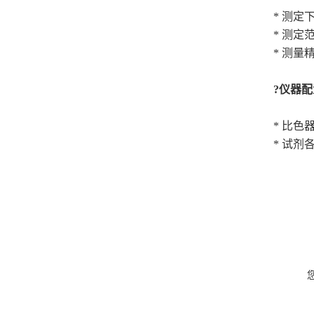
* 测定下
* 测定范围
* 测量
?仪器
* 比色
* 试剂