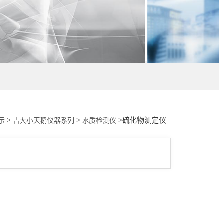
18015580277
>
>
>硫化物测定仪
示
吉大小天鹅仪器系列
水质检测仪