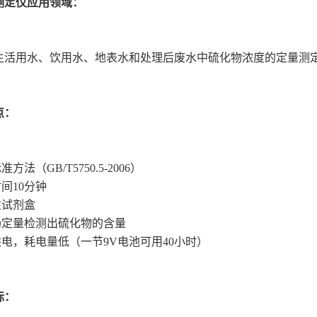
测定仪
应用领域：
生活用水、饮用水、地表水和处理后废水中硫化物浓度的定量测
点：
准方法（GB/T5750.5-2006）
时间10分钟
性试剂盒
现场定量检测出硫化物的含量
供电，耗电量低（一节9V电池可用40小时）
标：